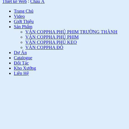
Thiết kế Web
:
Châu Á
Trang Chủ
Video
Giới Thiệu
Sản Phẩm
VÁN COPPHA PHỦ PHIM TRƯỜNG THÀNH
VÁN COPPHA PHỦ PHIM
VÁN COPPHA PHỦ KEO
VÁN COPPHA ĐỎ
Dự Án
Catalogue
Đối Tác
Kho Xưởng
Liên Hệ