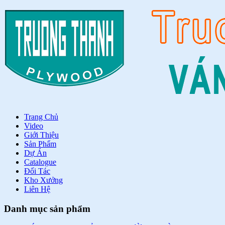
Trang Chủ
Video
Giới Thiệu
Sản Phẩm
Dự Án
Catalogue
Đối Tác
Kho Xưởng
Liên Hệ
Danh mục sản phẩm