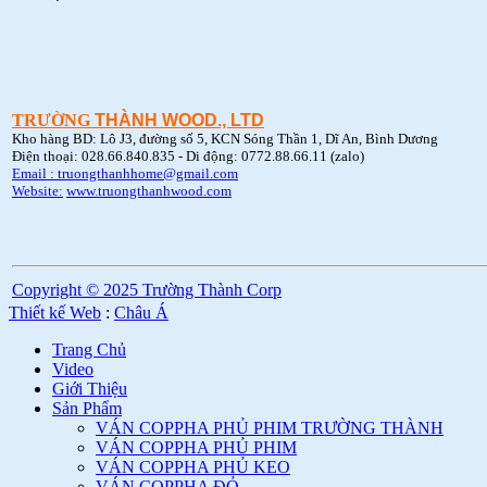
TRƯỜNG
THÀNH WOOD., LTD
Kho hàng BD: Lô J3, đường số 5, KCN Sóng Thần 1, Dĩ An, Bình Dương
Điện thoại: 028.66.840.835 - Di động: 0772.88.66.11 (zalo)
Email : truongthanhhome@gmail.com
Website:
www.truongthanhwood.com
Copyright © 2025 Trường Thành Corp
Thiết kế Web
:
Châu Á
Trang Chủ
Video
Giới Thiệu
Sản Phẩm
VÁN COPPHA PHỦ PHIM TRƯỜNG THÀNH
VÁN COPPHA PHỦ PHIM
VÁN COPPHA PHỦ KEO
VÁN COPPHA ĐỎ