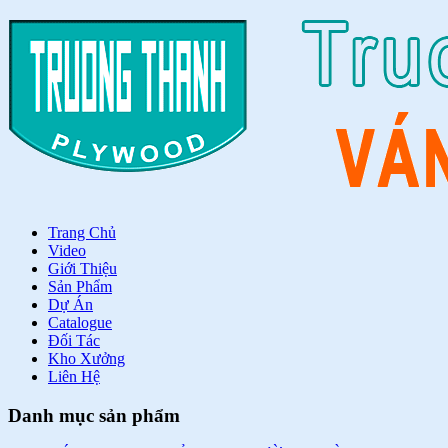
Trang Chủ
Video
Giới Thiệu
Sản Phẩm
Dự Án
Catalogue
Đối Tác
Kho Xưởng
Liên Hệ
Danh mục sản phẩm