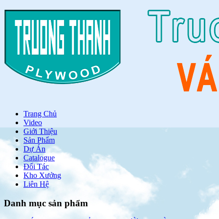
Trang Chủ
Video
Giới Thiệu
Sản Phẩm
Dự Án
Catalogue
Đối Tác
Kho Xưởng
Liên Hệ
Danh mục sản phẩm